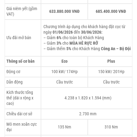
Giá niêm yết (gồm
633.880.000 VNĐ
685.400.000 VNĐ
VAT)
Chương trình áp dụng cho khách hàng đặt cọc từ
ngày
01/06/2026
đến
30/06/2026:
Ưu đãi mở bán
– Giảm
6%
cho toàn bộ Khách Hàng
– Giảm
3%
cho
MÙA HÈ RỰC RỠ
– Giảm thếm
5%
cho Khách Hàng
Công An – Bộ Đội
Thông số cơ bản
Eco
Plus
Động cơ
100 kW/ 174Hp
150 kW/ 201Hp
Dẫn động
Cầu trước
Cầu trước
Kích thước tổng
thể (dài x rộng x
4.238 x 1.820 x 1.594 (mm)
cao)
Chiều dài cơ sở
2.730 mm
Mô men xoắn cực
135 Nm
310 Nm
đại