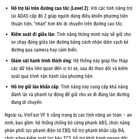
Hỗ trợ lái trên đường cao tốc (Level 2)
: Với các tính năng trợ
lái ADAS cấp độ 2 giúp người dùng điều khiển phương tiện
thuận tiện, “nhàn” hơn khi di chuyển trên đường cao tốc.
Kiểm soát đi giữa làn
: Tính năng thông minh này sẽ giữ cho
xe chạy đúng giữa làn đường bằng cách nhận diện vạch kẻ
đường qua camera hay cảm biến.
Giám sát hành trình thích ứng
: Hệ thống này giúp thu thập
các dữ liệu liên quan đến vị trí xe, sau đó theo dõi và kiểm
soát quá trình vận hành của phương tiện.
Hỗ trợ giữ làn khẩn cấp
: Tính năng này cung cấp khả năng
đánh lái và phanh tự động để giữ cho xe đi đúng làn đường
đang di chuyển.
Ngoài ra, VinFast VF 6 cũng trang bị các tính năng an toàn – an
ninh, bao gồm: hệ thống chống bó cứng phanh ABS, chức năng
phân phối lực phanh điện tử EBD, hỗ trợ phanh khẩn cấp BA,
chức năng kiểm soát lực kéo TCS, hỗ trợ khởi hành ngang dốc