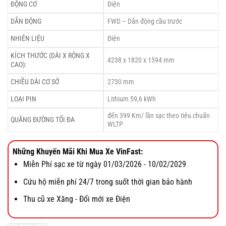
ĐỘNG CƠ
Điện
là:
tại
689,000,000 ₫.
là:
DẪN ĐỘNG
FWD – Dẫn động cầu trước
633,880,000 ₫.
NHIÊN LIỆU
Điện
KÍCH THƯỚC (DÀI X RỘNG X
4238 x 1820 x 1594 mm
CAO):
CHIỀU DÀI CƠ SỞ
2730 mm
LOẠI PIN
Lithium 59,6 kWh
đến 399 Km/ lần sạc theo tiêu chuẩn
QUÃNG ĐƯỜNG TỐI ĐA
WLTP
Những Khuyến Mãi Khi Mua Xe VinFast:
Miễn Phí sạc xe từ ngày 01/03/2026 - 10/02/2029
Cứu hộ miễn phí 24/7 trong suốt thời gian bảo hành
Thu cũ xe Xăng - Đổi mới xe Điện