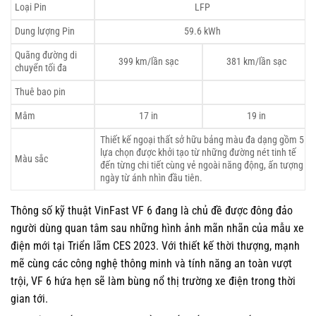
Loại Pin
LFP
Dung lượng Pin
59.6 kWh
Quãng đường di
399 km/lần sạc
381 km/lần sạc
chuyển tối đa
Thuê bao pin
Mâm
17 in
19 in
Thiết kế ngoại thất sở hữu bảng màu đa dạng gồm 5
lựa chọn được khởi tạo từ những đường nét tinh tế
Màu sắc
đến từng chi tiết cùng vẻ ngoài năng động, ấn tượng
ngày từ ánh nhìn đầu tiên.​
Thông số kỹ thuật VinFast VF 6 đang là chủ đề được đông đảo
người dùng quan tâm sau những hình ảnh mãn nhãn của mẫu xe
điện mới tại Triển lãm CES 2023. Với thiết kế thời thượng, mạnh
mẽ cùng các công nghệ thông minh và tính năng an toàn vượt
trội, VF 6 hứa hẹn sẽ làm bùng nổ thị trường xe điện trong thời
gian tới.