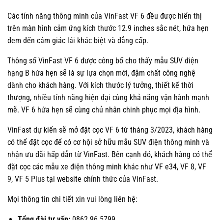
Các tính năng thông minh của VinFast VF 6 đều được hiển thị
trên màn hình cảm ứng kích thước 12.9 inches sắc nét, hứa hẹn
đem đến cảm giác lái khác biệt và đẳng cấp.
Thông số VinFast VF 6 được công bố cho thấy mẫu SUV điện
hạng B hứa hẹn sẽ là sự lựa chọn mới, đậm chất công nghệ
dành cho khách hàng. Với kích thước lý tưởng, thiết kế thời
thượng, nhiều tính năng hiện đại cùng khả năng vận hành mạnh
mẽ. VF 6 hứa hẹn sẽ cùng chủ nhân chinh phục mọi địa hình.
VinFast dự kiến sẽ mở đặt cọc VF 6 từ tháng 3/2023, khách hàng
có thể đặt cọc để có cơ hội sở hữu mẫu SUV điện thông minh và
nhận ưu đãi hấp dẫn từ VinFast. Bên cạnh đó, khách hàng có thể
đặt cọc các mẫu xe điện thông minh khác như VF e34, VF 8, VF
9, VF 5 Plus tại website chính thức của VinFast.
Mọi thông tin chi tiết xin vui lòng liên hệ:
Tổng đài tư vấn:
0862.96.5799