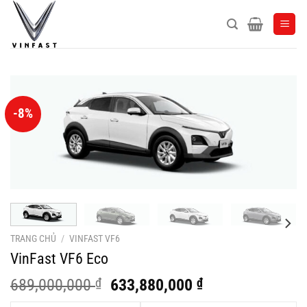
Bỏ
qua
nội
dung
-8%
TRANG CHỦ
/
VINFAST VF6
VinFast VF6 Eco
Giá
Giá
689,000,000
₫
633,880,000
₫
gốc
hiện