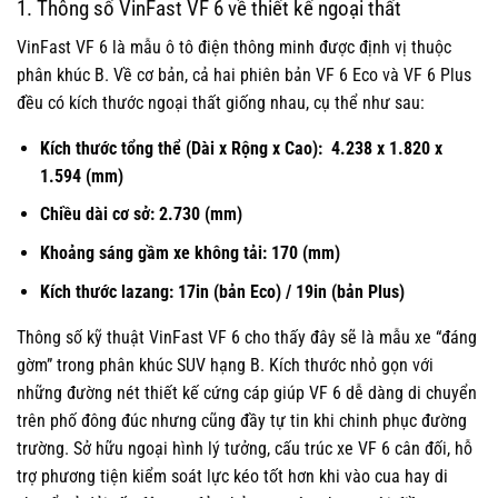
1. Thông số VinFast VF 6 về thiết kế ngoại thất
VinFast VF 6 là mẫu ô tô điện thông minh được định vị thuộc
phân khúc B. Về cơ bản, cả hai phiên bản VF 6 Eco và VF 6 Plus
đều có kích thước ngoại thất giống nhau, cụ thể như sau:
Kích thước tổng thể (Dài x Rộng x Cao): 4.238 x 1.820 x
1.594 (mm)
Chiều dài cơ sở: 2.730 (mm)
Khoảng sáng gầm xe không tải: 170 (mm)
Kích thước lazang: 17in (bản Eco) / 19in (bản Plus)
Thông số kỹ thuật VinFast VF 6 cho thấy đây sẽ là mẫu xe “đáng
gờm” trong phân khúc SUV hạng B. Kích thước nhỏ gọn với
những đường nét thiết kế cứng cáp giúp VF 6 dễ dàng di chuyển
trên phố đông đúc nhưng cũng đầy tự tin khi chinh phục đường
trường. Sở hữu ngoại hình lý tưởng, cấu trúc xe VF 6 cân đối, hỗ
trợ phương tiện kiểm soát lực kéo tốt hơn khi vào cua hay di