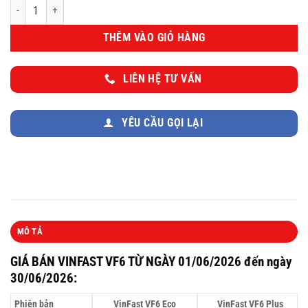
VinFast VF6 Eco số lượng
THÊM VÀO GIỎ HÀNG
LIÊN HỆ TƯ VẤN
YÊU CẦU GỌI LẠI
MÔ TẢ
GIÁ BÁN VINFAST VF6 TỪ NGÀY 01/06/2026 đến ngày
30/06/2026
:
Phiên bản
VinFast VF6 Eco
VinFast VF6 Plus