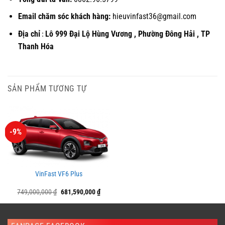
Email chăm sóc khách hàng:
hieuvinfast36@gmail.com
Địa chỉ
Lô 999 Đại Lộ Hùng Vương , Phường Đông Hải , TP
:
Thanh Hóa
SẢN PHẨM TƯƠNG TỰ
-9%
VinFast VF6 Plus
Giá
Giá
749,000,000
₫
681,590,000
₫
gốc
hiện
là:
tại
749,000,000 ₫.
là:
681,590,000 ₫.