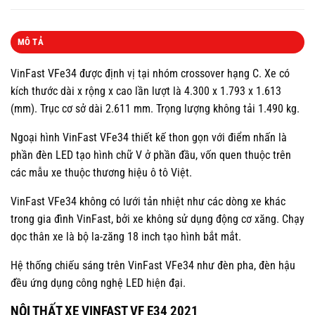
MÔ TẢ
VinFast VFe34 được định vị tại nhóm crossover hạng C. Xe có
kích thước dài x rộng x cao lần lượt là 4.300 x 1.793 x 1.613
(mm). Trục cơ sở dài 2.611 mm. Trọng lượng không tải 1.490 kg.
Ngoại hình VinFast VFe34 thiết kế thon gọn với điểm nhấn là
phần đèn LED tạo hình chữ V ở phần đầu, vốn quen thuộc trên
các mẫu xe thuộc thương hiệu ô tô Việt.
VinFast VFe34 không có lưới tản nhiệt như các dòng xe khác
trong gia đình VinFast, bởi xe không sử dụng động cơ xăng. Chạy
dọc thân xe là bộ la-zăng 18 inch tạo hình bắt mắt.
Hệ thống chiếu sáng trên VinFast VFe34 như đèn pha, đèn hậu
đều ứng dụng công nghệ LED hiện đại.
NỘI THẤT XE VINFAST VF E34 2021