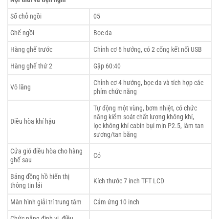
Số chỗ ngồi
05
Ghế ngồi
Bọc da
Hàng ghế trước
Chỉnh cơ 6 hướng, có 2 cổng kết nối USB
Hàng ghế thứ 2
Gập 60:40
Chỉnh cơ 4 hướng, bọc da và tích hợp các
Vô lăng
phím chức năng
Tự động một vùng, bơm nhiệt, có chức
năng kiểm soát chất lượng không khí,
Điều hòa khí hậu
lọc không khí cabin bụi mịn P2.5, làm tan
sương/tan băng
Cửa gió điều hòa cho hàng
Có
ghế sau
Bảng đồng hồ hiển thị
Kích thước 7 inch TFT LCD
thông tin lái
Màn hình giải trí trung tâm
Cảm ứng 10 inch
Chức năng định vị, điều