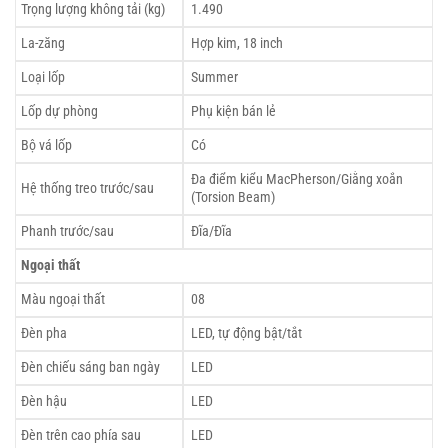
Trọng lượng không tải (kg)
1.490
La-zăng
Hợp kim, 18 inch
Loại lốp
Summer
Lốp dự phòng
Phụ kiện bán lẻ
Bộ vá lốp
Có
Đa điểm kiểu MacPherson/Giằng xoắn
Hệ thống treo trước/sau
(Torsion Beam)
Phanh trước/sau
Đĩa/Đĩa
Ngoại thất
Màu ngoại thất
08
Đèn pha
LED, tự động bật/tắt
Đèn chiếu sáng ban ngày
LED
Đèn hậu
LED
Đèn trên cao phía sau
LED