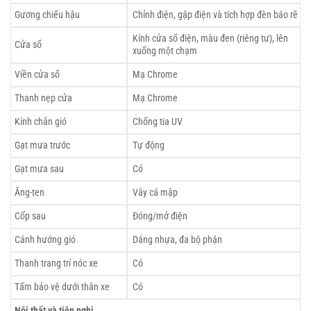
Gương chiếu hậu
Chỉnh điện, gập điện và tích hợp đèn báo rẽ
Kính cửa sổ điện, màu đen (riêng tư), lên
Cửa sổ
xuống một chạm
Viền cửa sổ
Mạ Chrome
Thanh nẹp cửa
Mạ Chrome
Kính chắn gió
Chống tia UV
Gạt mưa trước
Tự động
Gạt mưa sau
Có
Ăng-ten
Vây cá mập
Cốp sau
Đóng/mở điện
Cánh hướng gió
Dáng nhựa, đa bộ phận
Thanh trang trí nóc xe
Có
Tấm bảo vệ dưới thân xe
Có
Nội thất và tiện nghi