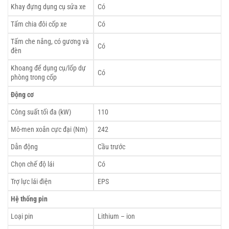
Khay đựng dụng cụ sửa xe
Có
Tấm chia đôi cốp xe
Có
Tấm che nắng, có gương và
Có
đèn
Khoang để dụng cụ/lốp dự
Có
phòng trong cốp
Động cơ
Công suất tối đa (kW)
110
Mô-men xoắn cực đại (Nm)
242
Dẫn động
Cầu trước
Chọn chế độ lái
Có
Trợ lực lái điện
EPS
Hệ thống pin
Loại pin
Lithium – ion