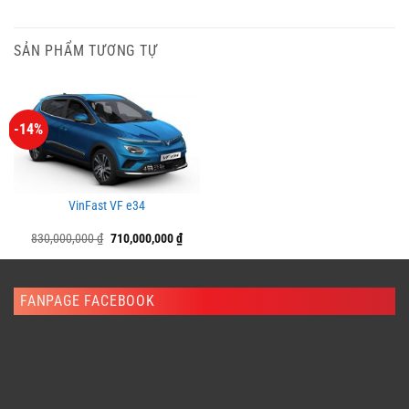
SẢN PHẨM TƯƠNG TỰ
-14%
VinFast VF e34
Giá
Giá
830,000,000
₫
710,000,000
₫
gốc
hiện
là:
tại
830,000,000 ₫.
là:
710,000,000 ₫.
FANPAGE FACEBOOK