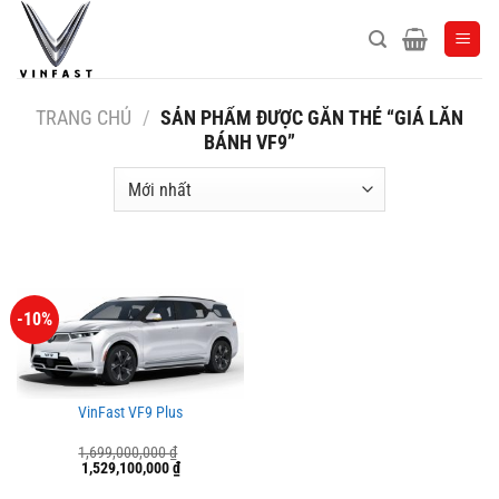
Bỏ
qua
nội
dung
TRANG CHỦ
/
SẢN PHẨM ĐƯỢC GẮN THẺ “GIÁ LĂN
BÁNH VF9”
-10%
VinFast VF9 Plus
1,699,000,000
₫
Giá
Giá
1,529,100,000
₫
gốc
hiện
là:
tại