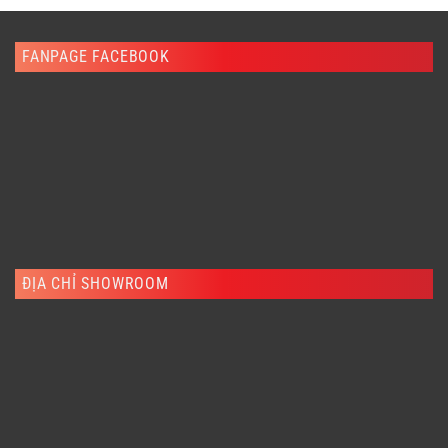
481,390,000 ₫.
FANPAGE FACEBOOK
ĐỊA CHỈ SHOWROOM