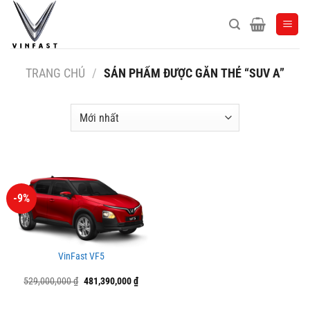
Bỏ
qua
nội
dung
TRANG CHỦ
/
SẢN PHẨM ĐƯỢC GẮN THẺ “SUV A”
-9%
VinFast VF5
Giá
Giá
529,000,000
₫
481,390,000
₫
gốc
hiện
là:
tại
529,000,000 ₫.
là: