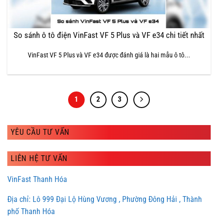
So sánh ô tô điện VinFast VF 5 Plus và VF e34 chi tiết nhất
VinFast VF 5 Plus và VF e34 được đánh giá là hai mẫu ô tô...
1
2
3
YÊU CẦU TƯ VẤN
LIÊN HỆ TƯ VẤN
VinFast Thanh Hóa
Địa chỉ: Lô 999 Đại Lộ Hùng Vương , Phường Đông Hải , Thành
phố Thanh Hóa